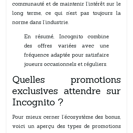
communauté et de maintenir l’intérêt sur le
long terme, ce qui n’est pas toujours la
norme dans l’industrie.
En résumé, Incognito combine
des offres variées avec une
fréquence adaptée pour satisfaire
joueurs occasionnels et réguliers.
Quelles promotions
exclusives attendre sur
Incognito ?
Pour mieux cerner l’écosystème des bonus,
voici un aperçu des types de promotions