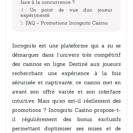
face à la concurrence ?
Un point de vue d’un joueur
expérimenté
FAQ – Promotions Incognito Casino
Incognito est une plateforme qui a su se
démarquer dans l’univers très compétitif
des casinos en ligne. Destiné aux joueurs
recherchant une expérience à la fois
sécurisée et captivante, ce casino met en
avant son offre variée et son interface
intuitive. Mais qu’en est-il réellement des
promotions ? Incognito Casino propose-t-
il régulièrement des bonus exclusifs
permettant d’optimiser ses mises et de