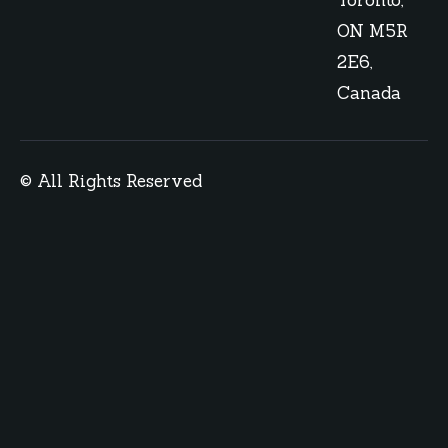
Toronto,
ON M5R
2E6,
Canada
© All Rights Reserved