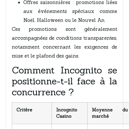
Offres saisonnières : promotions liées
aux événements spéciaux comme
Noël, Halloween ou le Nouvel An.
Ces promotions sont généralement
accompagnées de conditions transparentes,
notamment concernant les exigences de
mise et le plafond des gains.
Comment Incognito se
positionne-t-il face à la
concurrence ?
Critère
Incognito
Moyenne du
Casino
marché