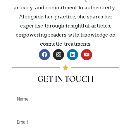
artistry, and commitment to authenticity.
Alongside her practice, she shares her
expertise through insightful articles,
empowering readers with knowledge on
cosmetic treatments.
GET IN TOUCH
Full Name
Email