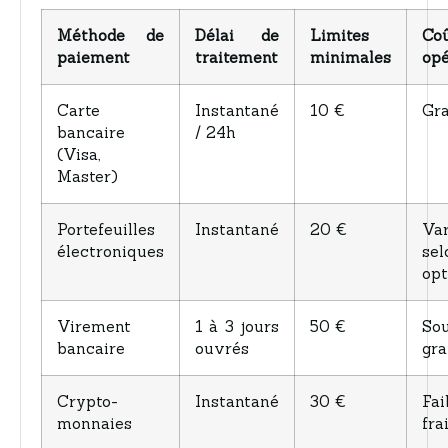
Méthode de
Délai de
Limites
Co
paiement
traitement
minimales
opé
Carte
Instantané
10 €
Gra
bancaire
/ 24h
(Visa,
Master)
Portefeuilles
Instantané
20 €
Var
électroniques
sel
opt
Virement
1 à 3 jours
50 €
So
bancaire
ouvrés
gra
Crypto-
Instantané
30 €
Fai
monnaies
fra