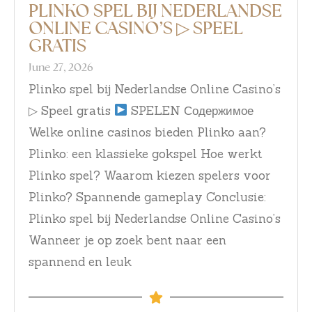
PLINKO SPEL BIJ NEDERLANDSE
ONLINE CASINO’S ▷ SPEEL
GRATIS
June 27, 2026
Plinko spel bij Nederlandse Online Casino’s
▷ Speel gratis
SPELEN Содержимое
Welke online casinos bieden Plinko aan?
Plinko: een klassieke gokspel Hoe werkt
Plinko spel? Waarom kiezen spelers voor
Plinko? Spannende gameplay Conclusie:
Plinko spel bij Nederlandse Online Casino’s
Wanneer je op zoek bent naar een
spannend en leuk