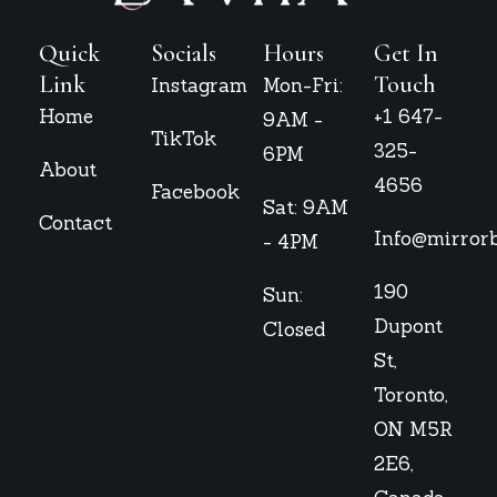
Quick
Socials
Hours
Get In
Link
Touch
Instagram
Mon-Fri:
Home
+1 647-
9AM -
TikTok
325-
6PM
About
4656
Facebook
Sat: 9AM
Contact
Info@mirror
- 4PM
190
Sun:
Dupont
Closed
St,
Toronto,
ON M5R
2E6,