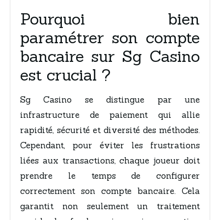
Pourquoi bien
paramétrer son compte
bancaire sur Sg Casino
est crucial ?
Sg Casino se distingue par une
infrastructure de paiement qui allie
rapidité, sécurité et diversité des méthodes.
Cependant, pour éviter les frustrations
liées aux transactions, chaque joueur doit
prendre le temps de configurer
correctement son compte bancaire. Cela
garantit non seulement un traitement