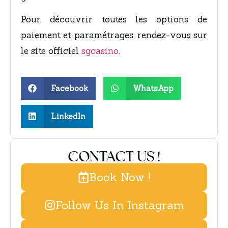
Pour découvrir toutes les options de
paiement et paramétrages, rendez-vous sur
le site officiel
sgcasino
.
Facebook
WhatsApp
LinkedIn
CONTACT US !
Book Now !
Follow Us In Instagram