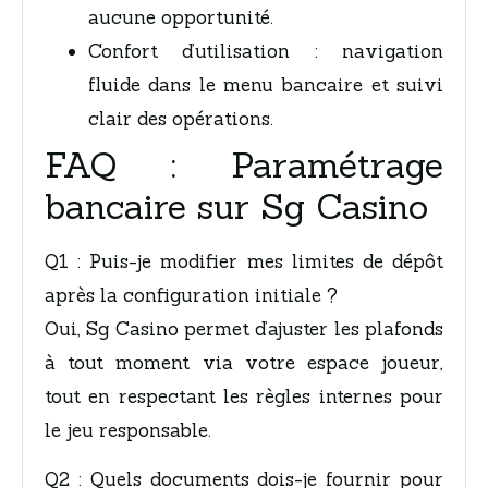
aucune opportunité.
Confort d’utilisation : navigation
fluide dans le menu bancaire et suivi
clair des opérations.
FAQ : Paramétrage
bancaire sur Sg Casino
Q1 : Puis-je modifier mes limites de dépôt
après la configuration initiale ?
Oui, Sg Casino permet d’ajuster les plafonds
à tout moment via votre espace joueur,
tout en respectant les règles internes pour
le jeu responsable.
Q2 : Quels documents dois-je fournir pour