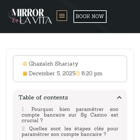
BOOK NOW
Ghazaleh Shariaty
December 5, 2025
8:20 pm
Table of contents
Pourquoi bien paramétrer son
compte bancaire sur Sg Casino est
crucial ?
Quelles sont les étapes clés pour
paramétrer son compte bancaire ?