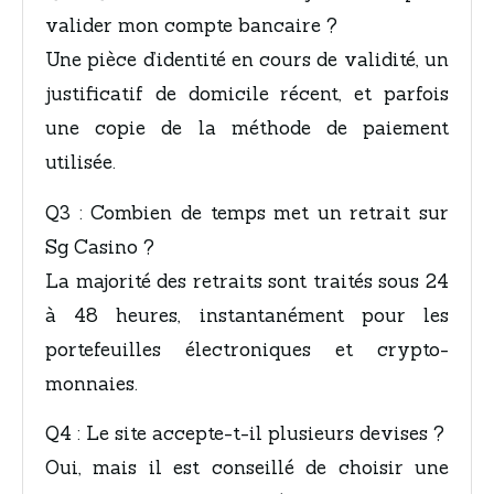
valider mon compte bancaire ?
Une pièce d’identité en cours de validité, un
justificatif de domicile récent, et parfois
une copie de la méthode de paiement
utilisée.
Q3 : Combien de temps met un retrait sur
Sg Casino ?
La majorité des retraits sont traités sous 24
à 48 heures, instantanément pour les
portefeuilles électroniques et crypto-
monnaies.
Q4 : Le site accepte-t-il plusieurs devises ?
Oui, mais il est conseillé de choisir une